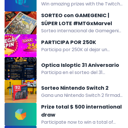
Win amazing prizes with the Twitch
hoedjes en meer.
Community Giveaways! Join for a
SORTEO con GAMEGENIC |
chance to win Kanaalpunten, Merch,
SÚPER LOTE #MTGxMarvel
and more. Follow participating
Sorteo internacional de Gamegenic:
streamers to enter.
gana un Súper Lote con material
PARTICIPA POR 250K
aleatorio de la colección
Participa por 250K al dejar un
MTGxMarvel. Participa en la web.
comentario en Google Review y
seguir en redes sociales. ¡Regístrate
Optica Isloptic 31 Aniversario
ya para ganar! ¡No te lo pierdas!
Participa en el sorteo del 31
aniversario de Óptica Isloptic y gana
increíbles premios. Válido del 3 ago
Sorteo Nintendo Switch 2
al 21 sep 2026.
Gana una Nintendo Switch 2 firmada
por Ray Bacon. Participa desde
Prize total $ 500 international
cualquier país. Sorteo con ganador
draw
anunciado en directo.
Participate now to win a total of