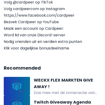
Volg @cardpeer op TikTok
Volg cardpeercom op Instagram
https://www.facebook.com/cardpeer
Bezoek Cardpeer op YouTube
Maak een account op Cardpeer:
Word lid van onze Discord-server
Nodig vrienden uit en verdien extra punten
Klik voor dagelijkse bonusdeelname
Recommended
WECKX FLEX MARKTEN GIVE
AWAY !
Doe mee met de zomeractie van
Weckx Markten en win een hele kist
Twitch Giveaway Agenda
verse aardbeien, shoptegoed,