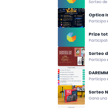
Sorteo de 
Mesh de a
Optica I
Participa 
del 3 ago 
Prize to
Participat
place, $10
Sorteo d
Participa 
legado. En
DAREMMO
Participa 
instruccio
Sorteo N
Gana una 
con ganad