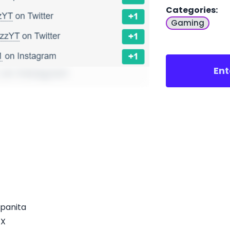
Categories
:
Gaming
Ent
mpanita
 X