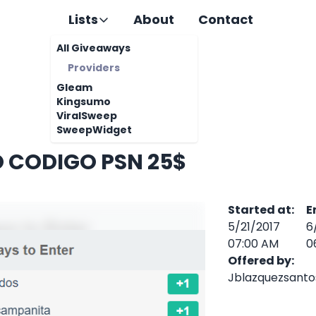
Lists
About
Contact
All Giveaways
Providers
Gleam
Kingsumo
ViralSweep
SweepWidget
 CODIGO PSN 25$
Started at
:
E
5/21/2017
6
07:00 AM
0
Offered by
:
Jblazquezsanto