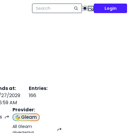
Login
nds at
:
Entries
:
/27/2029
166
6:59 AM
Provider
:
s
Gleam
All Gleam
giveaways