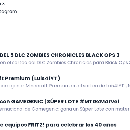
 X
nstagram
DEL 5 DLC ZOMBIES CHRONICLES BLACK OPS 3
 en el sorteo del DLC Zombies Chronicles para Black Ops 3
 este increíble premio. ¡No te lo pierdas!
ft Premium (Luis41YT)
para ganar Minecraft Premium en el sorteo de Luis41YT. ¡N
e, sigue en redes y más. ¡Invita amigos para más chances
con GAMEGENIC | SÚPER LOTE #MTGxMarvel
ternacional de Gamegenic: gana un Súper Lote con materia
 MTGxMarvel. Participa en la web.
e equipos FRITZ! para celebrar los 40 años