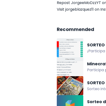
Repost JorgeeMoDzzYT on
Visit jorgeblazquez11 on I
Recommended
SORTEO 
¡Participa
para ganar
Minecra
Participa 
Suscríbet
SORTEO 
Sorteo in
colección
Sorteo d