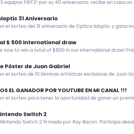
3 equipos FRITZ! por su 40 aniversario: recibe en casa un
lto rendimiento.
sloptic 31 Aniversario
en el sorteo del 31 aniversario de Óptica Isloptic y gana i
al 21 sep 2026.
tal $ 500 international draw
e now to win a total of $500 in our international draw! Priz
0 for 2nd place, and more exciting rewards! Enter today!
e Póster de Juan Gabriel
en el sorteo de 10 láminas artísticas exclusivas de Juan G
tra y gana.
S EL GANADOR POR YOUTUBE EN MI CANAL !!!
en el sorteo para tener la oportunidad de ganar un premio
nes para unirte y buena suerte.
intendo Switch 2
Nintendo Switch 2 firmada por Ray Bacon. Participa desde
or anunciado en directo.