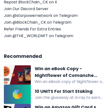
Repost BlockChain_CK on X
Join Our Discord Server
Join @starpowernetwork on Telegram
Join @BlockChain_CK on Telegram
Refer Friends For Extra Entries
Join @THE_WORLDNFT on Telegram
Recommended
Win an eBook Copy -
Nightflower of Comanche
Win an eBook copy of Nightflower of
Mound
Comanche Mound, a teen/YA
10 UNITS For Start Staking
western about a troubled teen and
Join the giveaway at Array to earn
a blind horse.
Array Units by completing tasks like
Win an Amazon Gift Card +