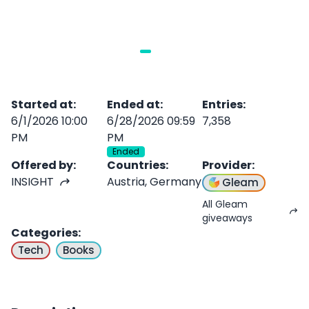
Started at
:
Ended at
:
Entries
:
6/1/2026 10:00
6/28/2026 09:59
7,358
PM
PM
Ended
Offered by
:
Countries
:
Provider
:
INSIGHT
Austria, Germany
Gleam
All Gleam
giveaways
Categories
:
Tech
Books