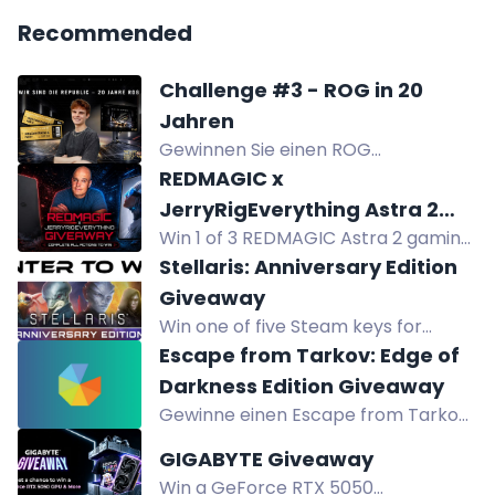
Recommended
Challenge #3 - ROG in 20
Jahren
Gewinnen Sie einen ROG
PG27AQWP-G Monitor im Wert von
REDMAGIC x
1299 Euro und 2 Tickets zum ROG-
JerryRigEverything Astra 2
Event in Köln.
Win 1 of 3 REDMAGIC Astra 2 gaming
Giveaway
tablets in the REDMAGIC x
Stellaris: Anniversary Edition
JerryRigEverything giveaway. Enter
Giveaway
now for your chance to win.
Win one of five Steam keys for
Stellaris: Anniversary Edition in our
Escape from Tarkov: Edge of
giveaway
Darkness Edition Giveaway
Gewinne einen Escape from Tarkov
Edge of Darkness Edition Key (EU) im
GIGABYTE Giveaway
Giveaway.
Win a GeForce RTX 5050