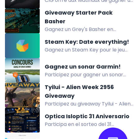
CIG offre aux Matinaux de gagner un
août. Tirage le 5 septembre.
Origin M80 avec assurance à vie LTI
Giveaway Starter Pack
et Star Citizen Digital Download.
Basher
Gagnez un Grey's Basher en
StarterPack avec assurance à vie
Steam Key: Date everything!
pour Star Citizen. Participez
Gagnez un Steam Key pour le jeu
gratuitement sur Twitch.
Date everything ! Participez en
complétant des actions sur les
Gagnez un sonar Garmin!
réseaux sociaux.
Participez pour gagner un sonar
Garmin grâce au programme
Tyilui - Alien Week 2956
Explore+ de SAIL. Tirage au sort le 31
Giveaway
août 2026.
Participez au giveaway Tyilui - Alien
Week 2956 pour gagner un Game
Optica Isloptic 31 Aniversario
package GATAC Tyilui LTI avec le
Participa en el sorteo del 31
paint Insularis.
aniversario de Óptica Isloptic y gana