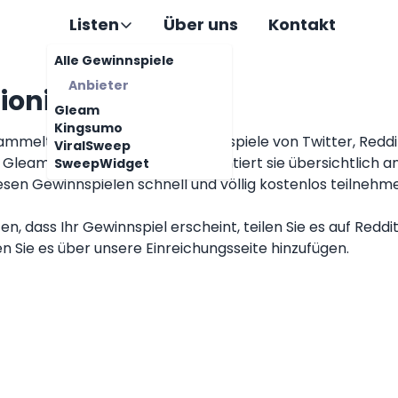
Listen
Über uns
Kontakt
Alle Gewinnspiele
Anbieter
ioniert's
Gleam
Kingsumo
ammelt automatisch alle Gewinnspiele von Twitter, Redd
ViralSweep
 Gleam und Kingsumo und präsentiert sie übersichtlich an
SweepWidget
esen Gewinnspielen schnell und völlig kostenlos teilnehm
, dass Ihr Gewinnspiel erscheint, teilen Sie es auf Reddit
n Sie es über unsere
Einreichungsseite hinzufügen
.