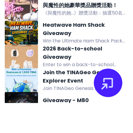
ると20ハート獲得。登録メールアドレ
與魔性的她豪華獎品贈獎活動！
スを入力して参加しよう。
《與魔性的她...》贈獎活動：抽選50名，
獎品含DLsite點數1000點、魔性少女聯
Heatwave Ham Shack
名款飛機杯及Steam Key。
Giveaway
Win the Ultimate Ham Shack Pack
valued at $3,047.41 in the Heatwave
2026 Back-to-school
Ham Shack Giveaway. Enter with a
Giveaway
valid amateur radio callsign.
Enter to win a back-to-school
giveaway with 4 power strips from
Join the TINAGeo Genesis
NTONPOWER, including GaN Ultra
Explorer Event
65W. US & CA only. Ends 8/15.
Join TINAGeo Genesis Explorer
Event for a chance to win a $549
Giveaway - M80
Dashcam or 1,000 TINA Tokens.
CIG offre aux Matinaux de gagner un
Complete missions in app.
Origin M80 avec assurance à vie LTI
Tyilui - Alien Week 2956
et Star Citizen Digital Download.
Giveaway