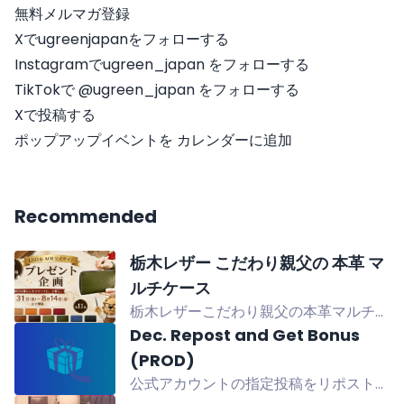
無料メルマガ登録
Xでugreenjapanをフォローする
Instagramでugreen_japan をフォローする
TikTokで @ugreen_japan をフォローする
Xで投稿する
ポップアップイベントを カレンダーに追加
Recommended
栃木レザー こだわり親父の 本革 マ
ルチケース
栃木レザーこだわり親父の本革マルチケ
ースを抽選で1名様にプレゼント！お好
Dec. Repost and Get Bonus
きなカラーを選んでご応募いただけま
(PROD)
す。応募締切8月14日
公式アカウントの指定投稿をリポストす