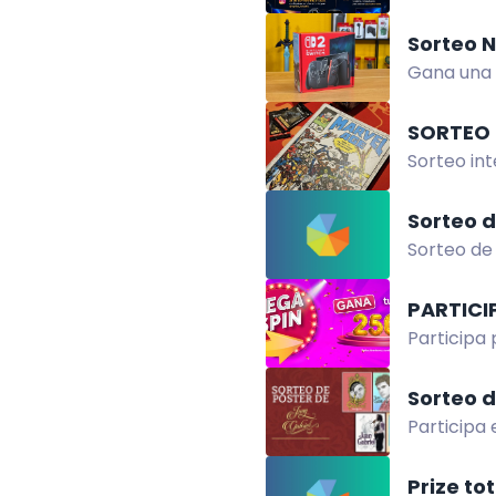
del 3 ago 
Sorteo N
Gana una 
con ganad
SORTEO 
Sorteo in
colección
Sorteo d
Sorteo de 
Mesh de a
PARTICI
Participa 
¡Regístrat
Sorteo d
Participa 
legado. En
Prize to