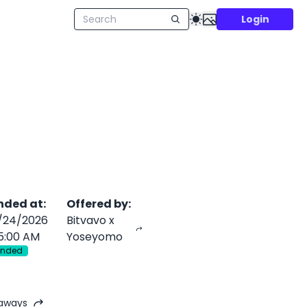
Login
nded at
:
Offered by
:
/24/2026
Bitvavo x
5:00 AM
Yoseyomo
Ended
eaways