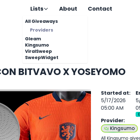
Lists
About
Contact
All Giveaways
Providers
Gleam
Kingsumo
ViralSweep
SweepWidget
CON BITVAVO X YOSEYOMO
Started at
:
E
5/17/2026
5
05:00 AM
0
Provider
:
Kingsumo
All Kingsumo giv