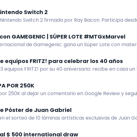
al 21 sep 2026.
intendo Switch 2
Nintendo Switch 2 firmada por Ray Bacon. Participa desde
or anunciado en directo.
con GAMEGENIC | SÚPER LOTE #MTGxMarvel
ternacional de Gamegenic: gana un Súper Lote con materia
 MTGxMarvel. Participa en la web.
e equipos FRITZ! para celebrar los 40 años
3 equipos FRITZ! por su 40 aniversario: recibe en casa un
lto rendimiento.
PA POR 250K
por 250K al dejar un comentario en Google Review y segui
e ya para ganar! ¡No te lo pierdas!
e Póster de Juan Gabriel
en el sorteo de 10 láminas artísticas exclusivas de Juan G
tra y gana.
tal $ 500 international draw