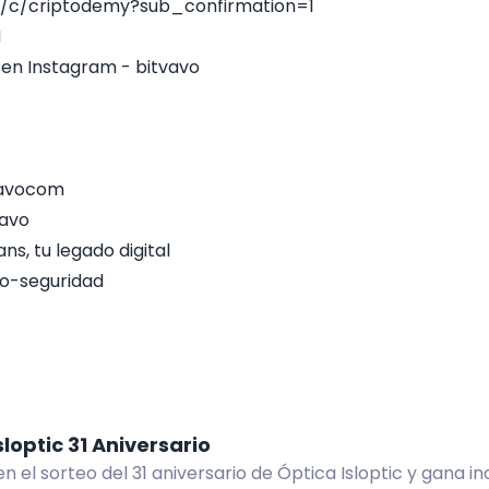
/c/criptodemy?sub_confirmation=1
N
 en Instagram - bitvavo
tvavocom
vavo
ns, tu legado digital
to-seguridad
sloptic 31 Aniversario
en el sorteo del 31 aniversario de Óptica Isloptic y gana i